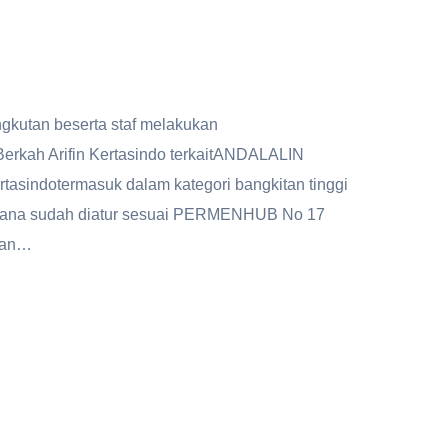
ngkutan beserta staf melakukan
rkah Arifin Kertasindo terkaitANDALALIN
ertasindotermasuk dalam kategori bangkitan tinggi
dimana sudah diatur sesuai PERMENHUB No 17
kan…