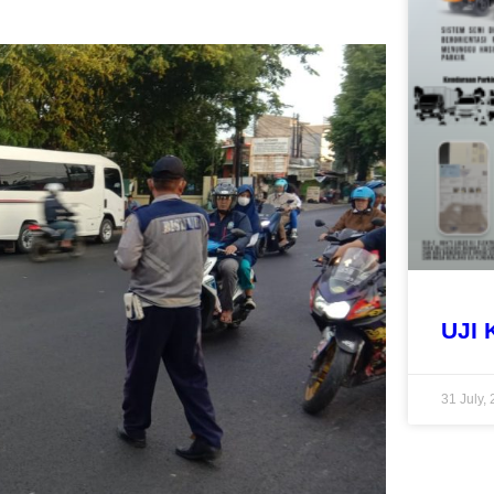
UJI 
31 July,