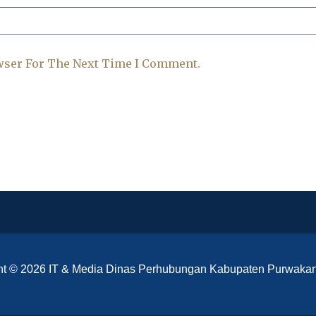
wser For The Next Time I Comment.
ht © 2026 IT & Media Dinas Perhubungan Kabupaten Purwakar